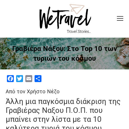
Γραβιέρα Νάξου: Στο Top 10 των
τυριών του κόσμου
Facebook
Twitter
Email
Μοιραστείτε
Από τον Χρήστο Νέζο
Άλλη μια παγκόσμια διάκριση της
Γραβιέρας Ναξου Π.Ο.Π. που
μπαίνει στην λίστα με τα 10
καλύτερα τυριά του κόσμου.