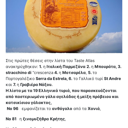
Στις πρώτες θέσεις στην λίστα του Taste Atlas
ανακηρύχθηκαν:
1.
η
Ιταλική Παρμεζάνα
2.
η
Μπουράτα, 3.
stracchino di
“crescenza
4.
η
Μοτσαρέλα
,
5.
το
Πορτογαλέζικο
Serra da Estrela, 6.
το Γαλλικό τυρί
St Andre
και
7.
η
Γραβιέρα Νάξου.
Η λίστα με τα 19 Ελληνικά τυριά, που παρασκευάζονται
από παστεριωμένο γάλα αγελάδας ή μείξη πρόβειου και
κατσικίσιου γάλακτος,
Νο 96
εμφανίζεται το
ανθόγαλο
από τα
Χανιά
,
Νο 81
η
ξινομυζήθρα
Κρήτης
,