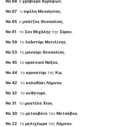
Νο 68
η
γραβιέρα
Αγράφων
,
Νο 67
η
σφέλα
Μεσσηνίας
,
Νο 65
ο
μπάτζος
Θεσσαλίας
,
Νο 61
το
Σαν Μιχάλης
της
Σύρου
,
Νο 59
το
λαδοτύρι
Μυτιλίνης
,
Νο 53
το
μανούρι
Θεσσαλίας
,
Νο 45
το
αρσενικό
Νάξου
,
Νο 44
το
κρασοτύρι
της
Κω
,
Νο 42
το
καλαθάκι
Λήμνου
,
Νο 32
το
ανθότυρο
,
Νο 31
το
μαστέλο
Χίου
,
Νο 30
το
μετσοβόνε
του
Μετσόβου
,
Νο 22
το
μελίχλωρο
της
Λήμνου
,