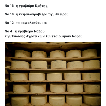
Νο 16
η
γραβιέρα
Κρήτης
,
Νο 14
η
κεφαλογραβιέρα
της
Ηπείρου
,
Νο 12
το
κεφαλοτύρι
και
Νο 4
η
γραβιέρα
Νάξου
της Ένωσης Αγροτικών Συνεταιρισμών Νάξου