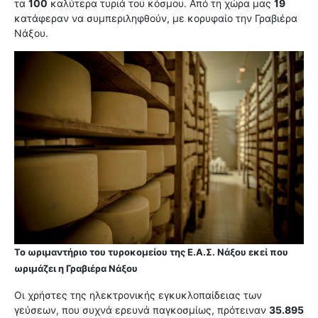
τα
100
καλύτερα τυριά του κόσμου. Από τη χώρα μας
19
κατάφεραν να συμπεριληφθούν, με κορυφαίο την Γραβιέρα
Νάξου.
Το ωριμαντήριο του τυροκομείου της Ε.Α.Σ. Νάξου εκεί που
ωριμάζει η Γραβιέρα Νάξου
Οι χρήστες της ηλεκτρονικής εγκυκλοπαίδειας των
γεύσεων, που συχνά ερευνά παγκοσμίως, πρότειναν
35.895