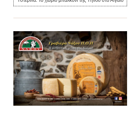
Υστέρνια: Το χωριό μπαλκόνι της Τήνου στο Αιγαίο