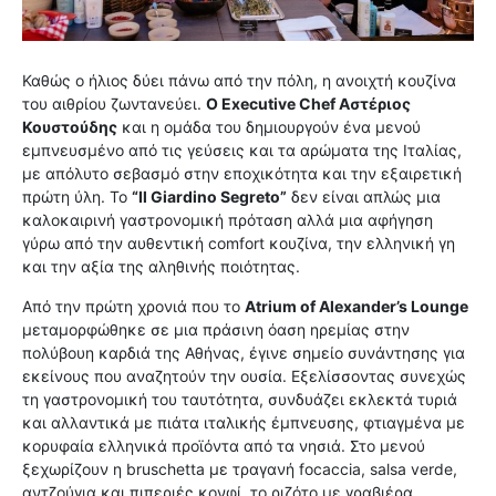
Καθώς ο ήλιος δύει πάνω από την πόλη, η ανοιχτή κουζίνα
του αιθρίου ζωντανεύει.
Ο Executive Chef Αστέριος
Κουστούδης
και η ομάδα του δημιουργούν ένα μενού
εμπνευσμένο από τις γεύσεις και τα αρώματα της Ιταλίας,
με απόλυτο σεβασμό στην εποχικότητα και την εξαιρετική
πρώτη ύλη. Το
“Il Giardino Segreto”
δεν είναι απλώς μια
καλοκαιρινή γαστρονομική πρόταση αλλά μια αφήγηση
γύρω από την αυθεντική comfort κουζίνα, την ελληνική γη
και την αξία της αληθινής ποιότητας.
Από την πρώτη χρονιά που το
Atrium of Alexander’s Lounge
μεταμορφώθηκε σε μια πράσινη όαση ηρεμίας στην
πολύβουη καρδιά της Αθήνας, έγινε σημείο συνάντησης για
εκείνους που αναζητούν την ουσία. Εξελίσσοντας συνεχώς
τη γαστρονομική του ταυτότητα, συνδυάζει εκλεκτά τυριά
και αλλαντικά με πιάτα ιταλικής έμπνευσης, φτιαγμένα με
κορυφαία ελληνικά προϊόντα από τα νησιά. Στο μενού
ξεχωρίζουν η bruschetta με τραγανή focaccia, salsa verde,
αντζούγια και πιπεριές κονφί, το ριζότο με γραβιέρα