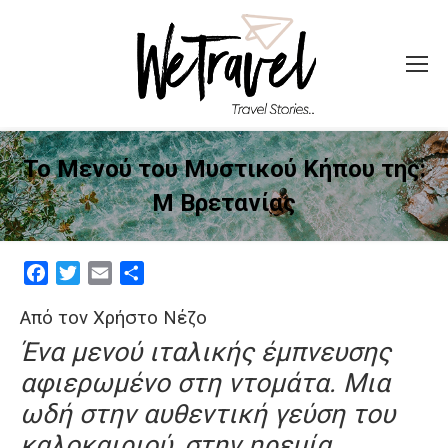
Το Μενού του Μυστικού Κήπου της:
Μ Βρετανίας
Facebook
Twitter
Email
Μοιραστείτε
Από τον Χρήστο Νέζο
Ένα μενού ιταλικής έμπνευσης
αφιερωμένο στη ντομάτα.
Μια
ωδή στην αυθεντική γεύση του
καλοκαιριού,
στην ηρεμία