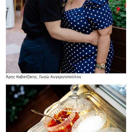
Άρης Καβατζίκης, Γωγώ Αυγερινοπούλου