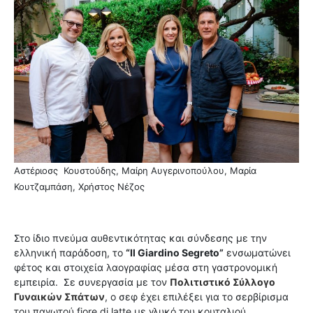
Aστέριοσς Κουστούδης, Μαίρη Αυγερινοπούλου, Μαρία
Κουτζαμπάση, Χρήστος Νέζος
Στο ίδιο πνεύμα αυθεντικότητας και σύνδεσης με την
ελληνική παράδοση, το
“Il Giardino Segreto”
ενσωματώνει
φέτος και στοιχεία λαογραφίας μέσα στη γαστρονομική
εμπειρία.
Σε συνεργασία με τον
Πολιτιστικό Σύλλογο
Γυναικών Σπάτων
, ο σεφ έχει επιλέξει για το σερβίρισμα
του παγωτού fiore di latte με γλυκό του κουταλιού