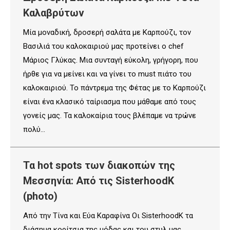
Καλαβρύτων
Μία μοναδική, δροσερή σαλάτα με Καρπούζι, τον
Βασιλιά του καλοκαιριού μας προτείνει ο chef
Μάριος Γλύκας. Μια συνταγή εύκολη, γρήγορη, που
ήρθε για να μείνει και να γίνει το must πιάτο του
καλοκαιριού. Το πάντρεμα της Φέτας με το Καρπούζι
είναι ένα κλασικό ταίριασμα που μάθαμε από τους
γονείς μας. Τα καλοκαίρια τους βλέπαμε να τρώνε
πολύ…
Τα hot spots των διακοπών της
Μεσσηνία: Από τις SisterhoodK
(photo)
Από την Τίνα και Εύα Καραφίνα Οι SisterhoodK τα
διάσημα κορίτσια της μόδας και του στυλ μας