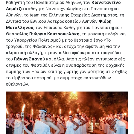
Καθηγητή του Πανεπιστημίου Αθηνών, τον
Κωνσταντίνο
Δεμέτζο
καθηγητή Νανοτεχνολογίας στο Πανεπιστήμιο
Αθηνών, το team της Ελληνικής Εταιρείας Διαστήματος, τη
Δ/ντρια του Εθνικού Αστεροσκοπείου Αθηνών
Φιόρη
Μεταλληνού
, τον Επίκουρο Καθηγητή του Πανεπιστημίου
Θεσσαλίας
Γεώργιο Κουτσουφλάκη,
τη μουσική εκδήλωση
του Υπουργείου Πολιτισμού με το θεατρικό έργο «Το
τραγούδι της Φάλαινας» και στόχο την αφύπνιση για την
κλιματική αλλαγή, τη συναυλία-αφιέρωμα στα τραγούδια
του
Γιάννη Σπανού
και άλλα. Από τις πλέον εντυπωσιακές
στιγμές του Φεστιβάλ είναι η αναπαράσταση της αρχαϊκής
πομπής των Ηραίων και της γιορτής γονιμότητας στις όχθες
του Ίμβρασου ποταμού, με συμμετοχή εκατοντάδων
εθελοντών.