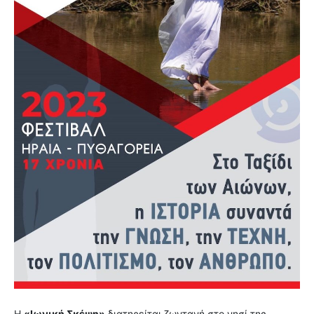
Η
«Ιωνική Σκέψη»
διατηρείται ζωντανή στο νησί της