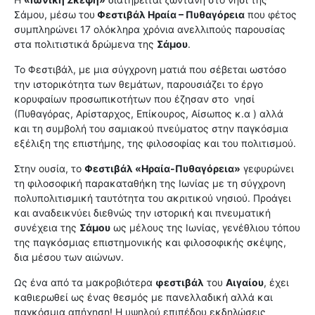
Σάμου, μέσω του
Φεστιβάλ Ηραία – Πυθαγόρεια
που φέτος
συμπληρώνει 17 ολόκληρα χρόνια ανελλιπούς παρουσίας
στα πολιτιστικά δρώμενα της
Σάμου
.
Το Φεστιβάλ, με μια σύγχρονη ματιά που σέβεται ωστόσο
την ιστορικότητα των θεμάτων, παρουσιάζει το έργο
κορυφαίων προσωπικοτήτων που έζησαν στο
νησί
(Πυθαγόρας, Αρίσταρχος, Επίκουρος, Αίσωπος κ.α ) αλλά
και τη συμβολή του σαμιακού πνεύματος στην παγκόσμια
εξέλιξη της επιστήμης, της φιλοσοφίας και του πολιτισμού.
Στην ουσία, το
Φεστιβάλ «Ηραία-Πυθαγόρεια»
γεφυρώνει
τη φιλοσοφική παρακαταθήκη της Ιωνίας με τη σύγχρονη
πολυπολιτισμική ταυτότητα του ακριτικού νησιού. Προάγει
και αναδεικνύει διεθνώς την ιστορική και πνευματική
συνέχεια της
Σάμου
ως μέλους της Ιωνίας, γενέθλιου τόπου
της παγκόσμιας επιστημονικής και φιλοσοφικής σκέψης,
δια μέσου των αιώνων.
Ως ένα από τα μακροβιότερα
φεστιβάλ
του
Αιγαίου
, έχει
καθιερωθεί ως ένας θεσμός με πανελλαδική αλλά και
παγκόσμια απήχηση!
Η υψηλού επιπέδου εκδηλώσεις