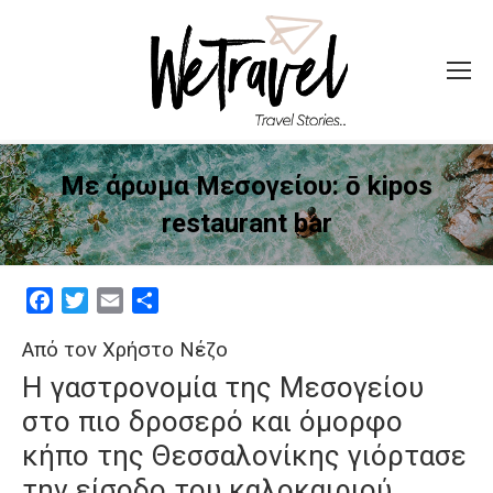
Με άρωμα Μεσογείου: ō kipos
restaurant bar
Facebook
Twitter
Email
Μοιραστείτε
Από τον Χρήστο Νέζο
H γαστρονομία της Μεσογείου
στο πιο δροσερό και όμορφο
κήπο της Θεσσαλονίκης γιόρτασε
την είσοδο του καλοκαιριού