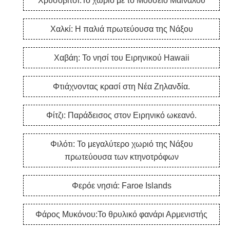
Χρυσοβίτσι:Το χωριό με το Μουσείο Μαινάλου
Χαλκί: Η παλιά πρωτεύουσα της Νάξου
Χαβάη: Το νησί του Ειρηνικού Hawaii
Φτιάχνοντας κρασί στη Νέα Ζηλανδία.
Φίτζι: Παράδεισος στον Ειρηνικό ωκεανό.
Φιλότι: Το μεγαλύτερο χωριό της Νάξου
πρωτεύουσα των κτηνοτρόφων
Φερόε νησιά: Faroe Islands
Φάρος Μυκόνου:Το θρυλικό φανάρι Αρμενιστής