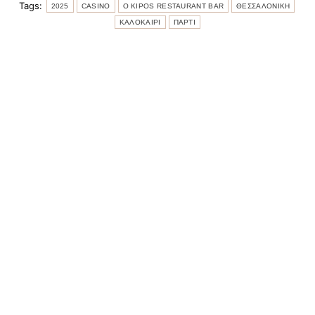
Tags:
2025
CASINO
O KIPOS RESTAURANT BAR
ΘΕΣΣΑΛΟΝΙΚΗ
ΚΑΛΟΚΑΙΡΙ
ΠΑΡΤΙ
wetravel.gr Φίτζι