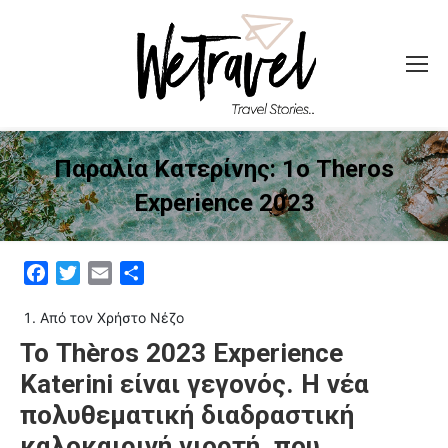
Παραλία Κατερίνης: 1ο Theros
Experience 2023
Facebook
Twitter
Email
Μοιραστείτε
Από τον Χρήστο Νέζο
Το Thèros 2023 Experience
Katerini είναι γεγονός. Η νέα
πολυθεματική διαδραστική
καλοκαιρινή γιορτή, που