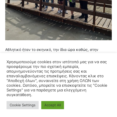
Αθλητικό ήταν το σκηνικό, την ίδια ώρα καθώς, στην
Παραλία Κατερίνης αθλητές
του Πιερικού Αθλητικού
Συλλόγου Μαχητικών Αθλημάτων “ο
Χρησιμοποιούμε cookies στον ιστότοπό μας για να σας
Μάξιμος”
εντυπωσίασαν στην επίδειξη καράτε και
προσφέρουμε την πιο σχετική εμπειρία,
απομνημονεύοντας τις προτιμήσεις σας και
πυγμαχίας, ενώ οι αθλητές Παγκρατίου του συλλόγου
ΓΑΣ
επαναλαμβανόμενες επισκέψεις. Κάνοντας κλικ στο
Ολύμπιος
παρουσίασαν το αρχαίο Ελληνικό άθλημα.
"Αποδοχή όλων", συναινείτε στη χρήση ΟΛΩΝ των
Επίσης, στον Κορινό, τουρνουά Beach Volley 2X2 και
cookies. Ωστόσο, μπορείτε να επισκεφτείτε τις "Cookie
παιχνίδι beach volley King of the court & Queen of the court 3X3
Settings" για να παράσχετε μια ελεγχόμενη
με ένταση και ενθουσιασμό διοργανώθηκε από
τον
συγκατάθεση.
Αθλητικό Πολιτιστικό Σύλλογο «ΑΙΟΛΟΣ
»
και στο κέντρο
της Ολυμπιακής Ακτής παιχνίδι, τρέξιμο και ποδήλατο
από
Cookie Settings
Accept All
το ΑΠΣ
ΤΡΙΑΣ
ξετρέλανε τους μικρούς μας φίλους.