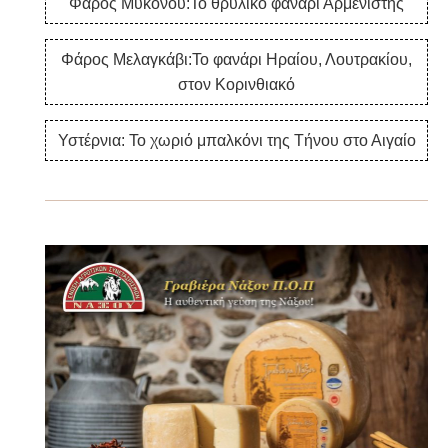
Φάρος Μυκόνου:Το θρυλικό φανάρι Αρμενιστής
Φάρος Μελαγκάβι:Το φανάρι Ηραίου, Λουτρακίου,
στον Κορινθιακό
Υστέρνια: Το χωριό μπαλκόνι της Τήνου στο Αιγαίο