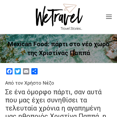
Mexican Food: πάρτι στο νέο χώρο
της Χριστίνας Παππά
Facebook
Twitter
Email
Μοιραστείτε
Από τον Χρήστο Νέζο
Σε ένα όμορφο πάρτι, σαν αυτά
που μας έχει συνηθίσει τα
τελευταία χρόνια η αγαπημένη
μας ηθοποιός Χριστίνα Παππά, η