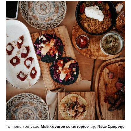
Το menu του νέου
Μεξικάνικου εστιατορίου
της
Νέας Σμύρνης