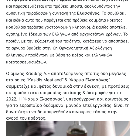
και παρασκευάζεται από πρόβειο μπούτι, ακολουθόντας την
αυθεντική παραδοσιακή συνταγή της
Ελασσόνας
. Το σουβλάκι
και ειδικά αυτό που παράγεται από πρόβεια κομμάτια κρεατος
κουβαλάει τεράστια γαστρονομική κληρονομιά καθώς αποτελεί
αγαπημένο έδεσμα των Ελλήνων από αρχαιοτάτων χρόνων. Το
προϊόν, με την εξαιρετική του ποιότητα, κατάφερε να αποσπάσει
το αργυρό βραβείο στην 6η Οργανοληπτική Αξιολόγηση
ελληνικών προϊόντων με βάση το κρέας και ελληνικών
κρεατοσκευασμάτων.
Ο όμιλος Kασίδης Α.Ε αποτελούμενος από τις δύο μεγάλες
εταιρείες “Kasidis Meatland” & “Φάρμα Ελασσόνας”
συμμετείχε και φέτος δυναμικά στην έκθεση, με προτάσεις
σε προϊόντα και υπηρεσίες εστίασης & διατροφής για το
2022. Η “Φάρμα Ελασσόνας”, υπερσύγχρονη και καινοτόμος
για τα ευρωπαϊκά δεδομένα, μονάδα επεξεργασίας, δίνει τη
δυνατότητα να δημιουργηθούν καινούριες τάσεις στην
αγορά του κρέατος.