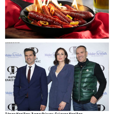
Σάκης Κασίδης-Άσπα Θώμου-Γιώργος Κασίδης