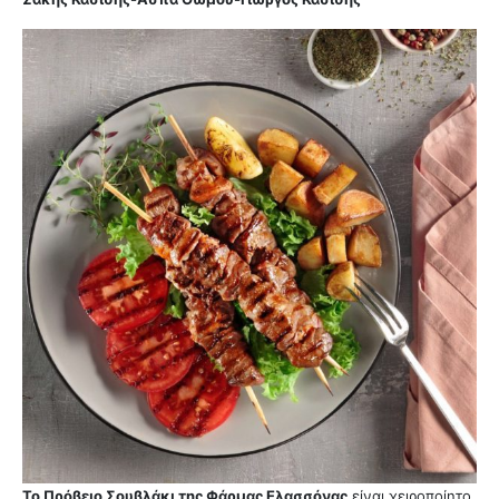
Το Πρόβειο Σουβλάκι της Φάρμας Ελασσόνας
είναι χειροποίητο