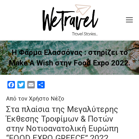
Η Φάρμα Ελασσόνας : στηρίζει το
Make A Wish στην Food Expo 2022.
Facebook
Twitter
Email
Μοιραστείτε
Από τον Χρήστο Νέζο
Στα πλαίσια της Μεγαλύτερης
Έκθεσης Τροφίμων & Πoτών
στην Νοτιοανατολική Ευρώπη
“FOOD EXPO GREECE” 2022