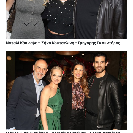
Ναταλί Κάκκαβα – Ζήνα Κουτσελίνη – Γρηγόρης Γκουντάρας
Μάνος Πιτσιδιανάκης – Χριστίνα Σαράντη – Ελένη Χατζίδου –