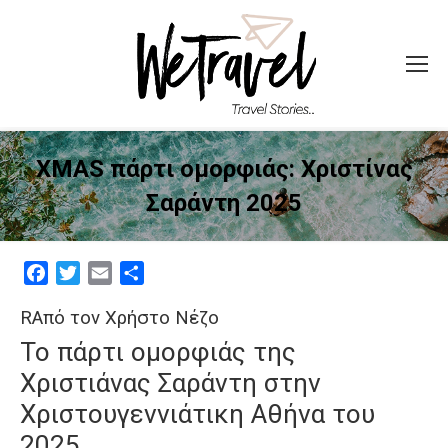
XMAS πάρτι ομορφιάς: Χριστίνας
Σαράντη 2025
Facebook
Twitter
Email
Μοιραστείτε
RΑπό τον Χρήστο Νέζο
Το πάρτι ομορφιάς της
Χριστιάνας Σαράντη στην
Χριστουγεννιάτικη Αθήνα του
2025