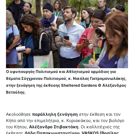
Ο υφυπουργός Πολιτισμού και Αθλητισμού αρμόδιος για
θέματα Σύγχρονου Πολιτισμού, κ. Νικόλας Γιατρομανωλάκης,
στην ξενάγηση της έκθεσης Sheltered Gardens © Αλέξανδρος
Βετούλης.
Ακολούθησε
παράλληλη ξενάγηση
στην έκθεση και τον
Κήπο από την επιμελήτρια, κ. Κυριακάκου, και τον βιολόγο
του Κήπου,
Αλέξανδρο Στιβακτάκη
. Οι καλλιτέχνες της
έκθεσης
Λήδα Παπακωνσταντίνου, VASKOS (Βασίλης