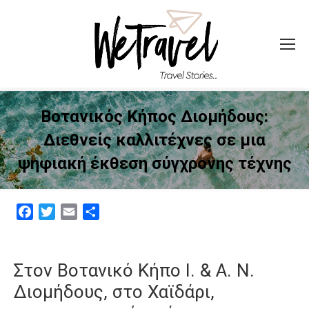
Βοτανικός Κήπος Διομήδους:
Διεθνείς καλλιτέχνες σε μια
ψηφιακή έκθεση σύγχρονης τέχνης
Facebook
Twitter
Email
Μοιραστείτε
Στον Βοτανικό Κήπο I. & Α. Ν.
Διομήδους, στο Χαϊδάρι,