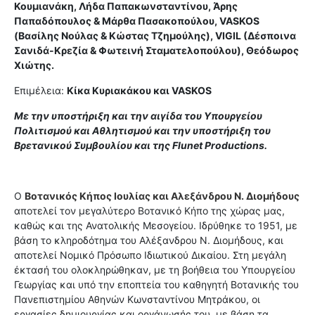
Κουμιανάκη, Λήδα Παπακωνσταντίνου, Άρης
Παπαδόπουλος & Μάρθα Πασακοπούλου, VASKOS
(Βασίλης Νούλας & Κώστας Τζημούλης), VIGIL (Δέσποινα
Σανιδά-Κρεζία & Φωτεινή Σταματελοπούλου), Θεόδωρος
Χιώτης.
Επιμέλεια:
Κίκα Κυριακάκου και VASKOS
Με την υποστήριξη και την αιγίδα του Υπουργείου
Πολιτισμού και Αθλητισμού και την υποστήριξη του
Βρετανικού Συμβουλίου και της Flunet Productions.
Ο
Βοτανικός Κήπος Ιουλίας και Αλεξάνδρου Ν. Διομήδους
αποτελεί τον μεγαλύτερο Βοτανικό Κήπο της χώρας μας,
καθώς και της Ανατολικής Μεσογείου. Ιδρύθηκε το 1951, με
βάση το κληροδότημα του Αλέξανδρου Ν. Διομήδους, και
αποτελεί Νομικό Πρόσωπο Ιδιωτικού Δικαίου. Στη μεγάλη
έκτασή του ολοκληρώθηκαν, με τη βοήθεια του Υπουργείου
Γεωργίας και υπό την εποπτεία του καθηγητή Βοτανικής του
Πανεπιστημίου Αθηνών Κωνσταντίνου Μητράκου, οι
εργασίες δημιουργίας και οργάνωσής του, με βάση τα