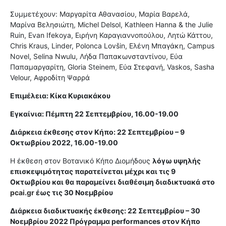
Συμμετέχουν: Μαργαρίτα Αθανασίου, Μαρία Βαρελά,
Μαρίνα Βελησιώτη, Michel Delsol, Kathleen Hanna & the Julie
Ruin, Evan Ifekoya, Ειρήνη Καραγιαννοπούλου, Λητώ Κάττου,
Chris Kraus, Linder, Polonca Lovšin, Ελένη Μπαγάκη, Campus
Novel, Selina Nwulu, Λήδα Παπακωνσταντίνου, Εύα
Παπαμαργαρίτη, Gloria Steinem, Εύα Στεφανή, Vaskos, Sasha
Velour, Αφροδίτη Ψαρρά
Επιμέλεια: Κίκα Κυριακάκου
Εγκαίνια: Πέμπτη 22 Σεπτεμβρίου, 16.00-19.00
Διάρκεια έκθεσης στον Κήπο: 22 Σεπτεμβρίου – 9
Οκτωβρίου 2022, 16.00-19.00
Η έκθεση στον Βοτανικό Κήπο Διομήδους
λόγω υψηλής
επισκεψιμότητας παρατείνεται μέχρι και τις 9
Οκτωβρίου και θα παραμείνει διαθέσιμη διαδικτυακά στο
pcai.gr
έως τις 30 Νοεμβρίου
Διάρκεια διαδικτυακής έκθεσης: 22 Σεπτεμβρίου – 30
Νοεμβρίου 2022
Πρόγραμμα performances στον Κήπο