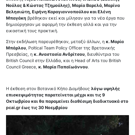
Νούλας & Κώστας Τζημούλης), Μαρία Βαρελά, Μαρίνα
Βελησιώτη, Ειρήνη Καραγιαννοπούλου και Ελένη
Μπαγάκη
βρέθηκαν εκεί και μίλησαν για τα νέα έργα που
δημιούργησαν με αφορμή την έκθεση αλλά και για την
εικαστική τους πρακτική.
Στην εκδήλωση παρευρέθηκαν, μεταξύ άλλων, η
κ. Μαρία
Μπάρλου
, Poltical Team Policy Officer της Βρετανικής
Πρεσβείας, η
κ. Αναστασία Ανδρίτσου
, διευθύντρια του
British Council στην Ελλάδα, και η Head of Arts του British
Council Greece,
κ. Μαρία Παπαϊωάννου
.
Η έκθεση στον Βοτανικό Κήπο Διομήδους
λόγω υψηλής
επισκεψιμότητας παρατείνεται μέχρι και τις 9
Οκτωβρίου και θα παραμείνει διαθέσιμη διαδικτυακά στο
pcai.gr
έως τις 30 Νοεμβρίου