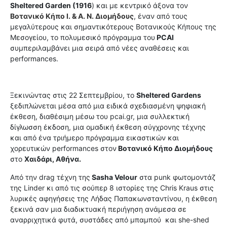
Sheltered Garden (1916
) και με κεντρικό άξονα τον
Βοτανικό Κήπο I. & Α. Ν. Διομήδους
, έναν από τους
μεγαλύτερους και σημαντικότερους Βοτανικούς Κήπους της
Μεσογείου, το πολυμεσικό πρόγραμμα του
PCAI
συμπεριλαμβάνει μια σειρά από νέες αναθέσεις και
performances.
Ξεκινώντας στις 22 Σεπτεμβρίου, το
Sheltered Gardens
ξεδιπλώνεται μέσα από μια ειδικά σχεδιασμένη ψηφιακή
έκθεση, διαθέσιμη μέσω του pcai.gr, μια συλλεκτική
δίγλωσση έκδοση, μια ομαδική έκθεση σύγχρονης τέχνης
και από ένα τριήμερο πρόγραμμα εικαστικών και
χορευτικών performances στον
Βοτανικό Κήπο Διομήδους
στο
Χαιδάρι, Αθήνα.
Από την drag τέχνη της
Sasha Velour
στα punk φωτομοντάζ
της Linder κι από τις σούπερ 8 ιστορίες της Chris Kraus στις
λυρικές αφηγήσεις της Λήδας Παπακωνσταντίνου, η έκθεση
ξεκινά σαν μια διαδικτυακή περιήγηση ανάμεσα σε
αναρριχητικά φυτά, συστάδες από μπαμπού
και she-shed