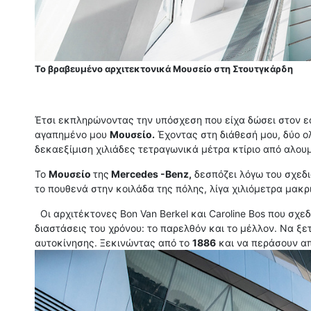
Το βραβευμένο αρχιτεκτονικά Μουσείο στη Στουτγκάρδη
Έτσι εκπληρώνοντας την υπόσχεση που είχα δώσει στον εα
αγαπημένο μου
Μουσείο.
Έχοντας στη διάθεσή μου, δύο ο
δεκαεξίμιση χιλιάδες τετραγωνικά μέτρα κτίριο από αλουμί
Το
Μουσείο
της
Mercedes -Benz,
δεσπόζει λόγω του σχεδι
το πουθενά στην κοιλάδα της πόλης, λίγα χιλιόμετρα μακρ
Οι αρχιτέκτονες Bon Van Berkel και Caroline Bos που σχε
διαστάσεις του χρόνου: το παρελθόν και το μέλλον. Να ξε
αυτοκίνησης. Ξεκινώντας από το
1886
και να περάσουν απ