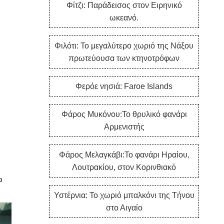
Φίτζι: Παράδεισος στον Ειρηνικό
ωκεανό.
Φιλότι: Το μεγαλύτερο χωριό της Νάξου
πρωτεύουσα των κτηνοτρόφων
Φερόε νησιά: Faroe Islands
Φάρος Μυκόνου:Το θρυλικό φανάρι
Αρμενιστής
Φάρος Μελαγκάβι:Το φανάρι Ηραίου,
Λουτρακίου, στον Κορινθιακό
α
Υστέρνια: Το χωριό μπαλκόνι της Τήνου
στο Αιγαίο