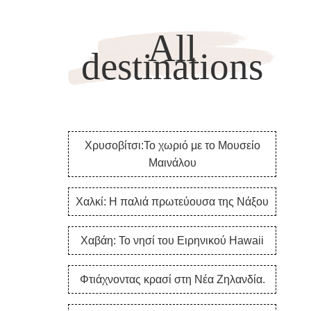
All
destinations
Χρυσοβίτσι:Το χωριό με το Μουσείο
Μαινάλου
Χαλκί: Η παλιά πρωτεύουσα της Νάξου
Χαβάη: Το νησί του Ειρηνικού Hawaii
Φτιάχνοντας κρασί στη Νέα Ζηλανδία.