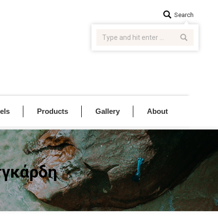
Search:
Search
els
Products
Gallery
About
τγκάρδη