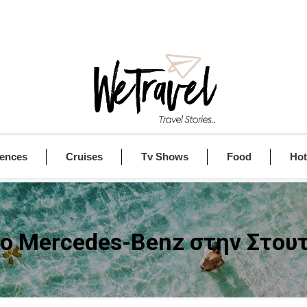
iences
Cruises
Tv Shows
Food
Hot
ο Mercedes-Benz στην Στου