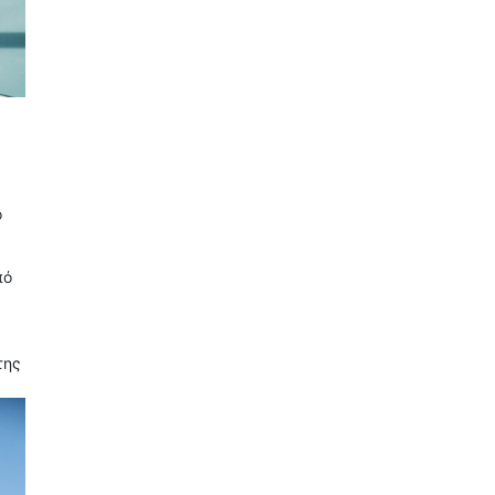
ο
πό
της