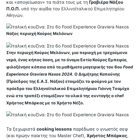
και «απογείωσαν» τα πιάτα τους με τη
Γραβιέρα Νάξου
Π.Ο.Π.
υπό την αιγίδα του
Ελλινοϊταλικού Επιμελητηρίου
Αθηνών.
Νάξος περιοχή Κούρος Μελάνων
Στην περιοχή Κούρος Μελάνων, μια περιοχή με τρεχούμενα
νερά, ένας κήπος όαση, με το όνομα Εστία Κούρος Εμπειρία,
φιλοξένησε κάποια από τα μαθήματα μαγειρικής του 6ου
Food
Experience Graviera Naxos 2024.
Ο Δημήτρης Καπούνης
(Πρόεδρος της Ε.Α.Σ. Νάξου) ετοιμάζει το φούρνο με τον
πρόεδρο του Ελληνοϊταλικού Επιμελητήριου Γιάννη Τσαμίχα
ενώ στο τραπέζι ετοιμάζουν τα υλικά της συνταγής ο chef
Χρήστος Μπάρκας με το Χρήστο Νέζο.
Τα ξεχωριστά
cooking lessons
παρέδωσε ο γνωστός σεφ
(και πρώην παίκτης του Master Chef),
Χρήστος Μπάρκας
,