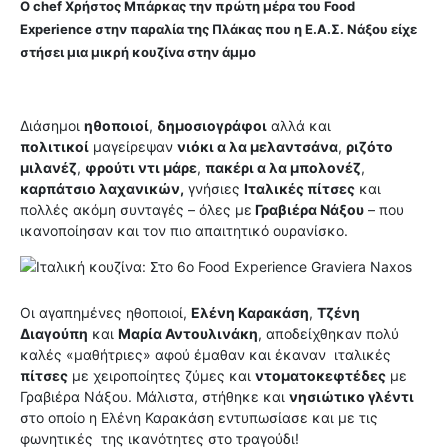
Ο chef Χρήστος Μπάρκας την πρώτη μέρα του Food
Experience στην παραλία της Πλάκας που η Ε.Α.Σ. Νάξου είχε
στήσει μια μικρή κουζίνα στην άμμο
Διάσημοι
ηθοποιοί
,
δημοσιογράφοι
αλλά και
πολιτικοί
μαγείρεψαν
νιόκι α λα μελαντσάνα
,
ριζότο
μιλανέζ
,
φρούτι ντι μάρε
,
πακέρι α λα μπολονέζ
,
καρπάτσιο λαχανικών,
γνήσιες
Ιταλικές πίτσες
και
πολλές ακόμη συνταγές – όλες με
Γραβιέρα Νάξου
– που
ικανοποίησαν και τον πιο απαιτητικό ουρανίσκο.
Οι αγαπημένες ηθοποιοί,
Ελένη Καρακάση
,
Τζένη
Διαγούπη
και
Μαρία Αντουλινάκη
, αποδείχθηκαν πολύ
καλές «μαθήτριες» αφού έμαθαν και έκαναν
ιταλικές
πίτσες
με χειροποίητες ζύμες και
ντοματοκεφτέδες
με
Γραβιέρα Νάξου. Μάλιστα, στήθηκε και
νησιώτικο γλέντι
στο οποίο η Ελένη Καρακάση εντυπωσίασε και με τις
φωνητικές της ικανότητες στο τραγούδι!