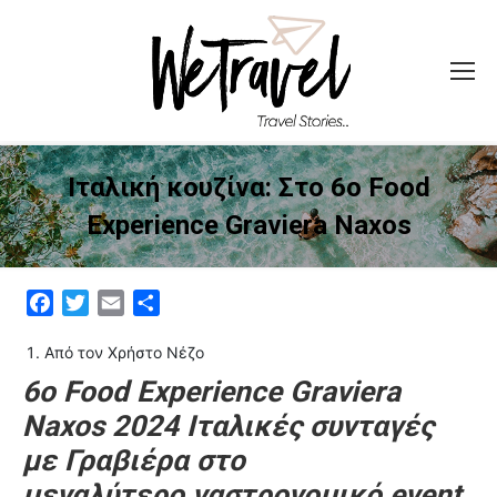
Ιταλική κουζίνα: Στο 6ο Food
Experience Graviera Naxos
Facebook
Twitter
Email
Μοιραστείτε
Από τον Χρήστο Νέζο
6ο Food Experience Graviera
Naxos 2024
Ιταλικές συνταγές
με
Γραβιέρα
στο
μεγαλύτερο
γαστρονομικό event