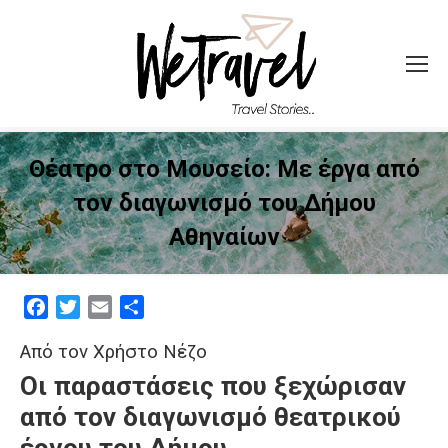
Θέατρο στο Μουσείο: Με έργα από
τον διαγωνισμό του Δήμου
Αθηναίων
Facebook
Twitter
Email
Μοιραστείτε
Από τον Χρήστο Νέζο
Οι παραστάσεις που ξεχώρισαν
από τον διαγωνισμό θεατρικού
έργου του
Δήμου