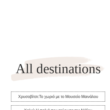
All destinations
Χρυσοβίτσι:Το χωριό με το Μουσείο Μαινάλου