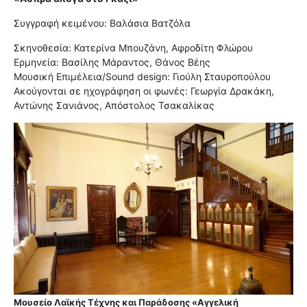
Συγγραφή κειμένου: Βαλάσια Βατζόλα
Σκηνοθεσία: Κατερίνα Μπουζάνη, Αφροδίτη Φλώρου
Ερμηνεία: Βασίλης Μάραντος, Θάνος Βέης
Μουσική Επιμέλεια/Sound design: Γιούλη Σταυροπούλου
Ακούγονται σε ηχογράφηση οι φωνές: Γεωργία Δρακάκη,
Αντώνης Σανιάνος, Απόστολος Τσακαλίκας
Μουσείο Λαϊκής Τέχνης και Παράδοσης «Αγγελική