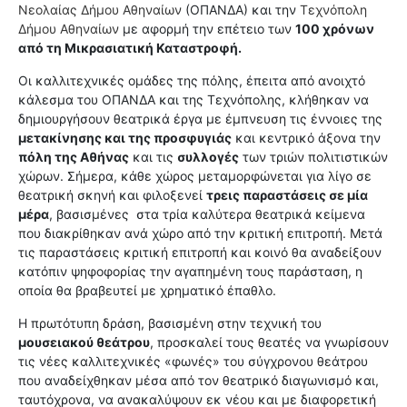
Νεολαίας Δήμου Αθηναίων
(ΟΠΑΝΔΑ) και την
Τεχνόπολη
Δήμου Αθηναίων
με αφορμή την επέτειο των
100 χρόνων
από τη Μικρασιατική Καταστροφή.
Οι καλλιτεχνικές ομάδες της πόλης, έπειτα από ανοιχτό
κάλεσμα του ΟΠΑΝΔΑ και της Τεχνόπολης, κλήθηκαν να
δημιουργήσουν θεατρικά έργα με έμπνευση τις έννοιες της
μετακίνησης και της προσφυγιάς
και κεντρικό άξονα την
πόλη της Αθήνας
και τις
συλλογές
των τριών πολιτιστικών
χώρων. Σήμερα, κάθε χώρος μεταμορφώνεται για λίγο σε
θεατρική σκηνή και φιλοξενεί
τρεις παραστάσεις σε μία
μέρα
, βασισμένες
στα τρία καλύτερα θεατρικά κείμενα
που διακρίθηκαν ανά χώρο από την κριτική επιτροπή. Μετά
τις παραστάσεις κριτική επιτροπή και κοινό θα αναδείξουν
κατόπιν ψηφοφορίας την αγαπημένη τους παράσταση, η
οποία θα βραβευτεί με χρηματικό έπαθλο.
Η πρωτότυπη δράση, βασισμένη στην τεχνική του
μουσειακού θεάτρου
, προσκαλεί τους θεατές να γνωρίσουν
τις νέες καλλιτεχνικές «φωνές» του σύγχρονου θεάτρου
που αναδείχθηκαν μέσα από τον θεατρικό διαγωνισμό και,
ταυτόχρονα, να ανακαλύψουν εκ νέου και με διαφορετική