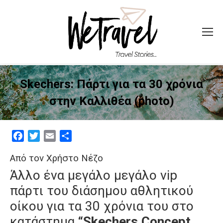
Skechers: Πάρτι για τα 30 χρόνια
στην Καλλιθέα (photo)
Facebook
Twitter
Email
Μοιραστείτε
Από τον Χρήστο Νέζο
Άλλο ένα μεγάλο μεγάλο vip
πάρτι του διάσημου αθλητικού
οίκου για τα 30 χρόνια του στο
κατάστημα
“Skechers Concept