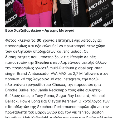
Βίκυ Χατζηβασιλείου – Άρτεμις Ματαφιά
Φέτος κλείνει τα
30
χρόνια επιτυχημένης λειτουργίας
παγκοσμίως και εξακολουθεί να πρωτοπορεί στον χώρο
των αθλητικών υποδημάτων και της μόδας. Οι
διασημότητες που υποστηρίζουν τις lifestyle σειρές
παπουτσιών της
Skechers
περιλαμβάνουν μεταξύ άλλων
την παγκοσμίως γνωστή multi-Platinum global pop-star
singer Βrand Ambassador AVA MAX με 2,7 M followers στον
προσωπικό της λογαριασμό στο Instagram, την πολύ-
πλατινένια τραγουδίστρια Chesca, την παρουσιάστρια
Brooke Burke, τον Jamie Redknapp τους elite αθλητές-
θρύλους όπως ο Tony Romo, Sugar Ray Leonard, Michael
Ballack, Howie Long και Clayton Kershaw. Ο κατάλογος των
elite αθλητών της Skechers Performance περιλαμβάνει τον
πρωταθλητή του μαραθωνίου και τον νικητή του Boston
Marathon Meb Keflezighi, καθώς και τους pro Golfer αθλητές