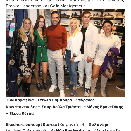
Brooke Henderson και Colin Montgomerie.
Τίνα Καραφίνα – Στέλλα Γιαμπουρά – Στέφανος
Κωνσταντινίδης – Σπυριδούλα Τριάντου – Μάνος Βροντζάκης
– Έλενα Ξύτσα
Skechers concept Stores:
(Χαϊμαντά 24)-
Χαλάνδρι
,
(Ηρώων Πολυτεχνείου 4)
Nέα Ερυθραία
, (Αγγέλου Μεταξά