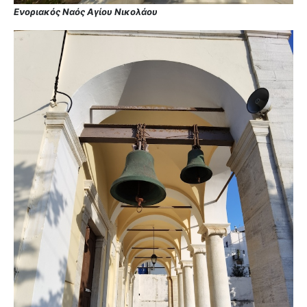
Ενοριακός Ναός Αγίου Νικολάου