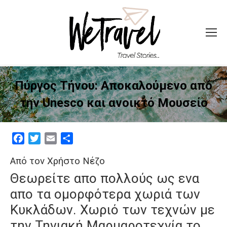
Πύργος Τήνου: Αποκαλούμενο από
την Unesco και ανοικτό Μουσείο
Facebook
Twitter
Email
Μοιραστείτε
Από τον Χρήστο Νέζο
Θεωρείτε απο πολλούς ως ενα
απο τα ομορφότερα χωριά των
Κυκλάδων. Χωριό των τεχνών με
την Τηνιακή Μαρμαροτεχνία το