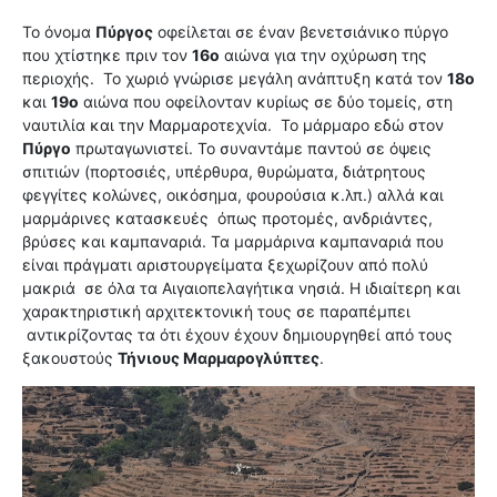
Το όνομα
Πύργος
οφείλεται σε έναν βενετσιάνικο πύργο
που χτίστηκε πριν τον
16ο
αιώνα για την οχύρωση της
περιοχής.
Το χωριό γνώρισε μεγάλη ανάπτυξη κατά τον
18ο
και
19ο
αιώνα που οφείλονταν κυρίως σε δύο τομείς, στη
ναυτιλία και την Μαρμαροτεχνία. Το μάρμαρο εδώ στον
Πύργο
πρωταγωνιστεί. Το συναντάμε παντού σε όψεις
σπιτιών (πορτοσιές, υπέρθυρα, θυρώματα, διάτρητους
φεγγίτες κολώνες, οικόσημα, φουρούσια κ.λπ.) αλλά και
μαρμάρινες κατασκευές όπως προτομές, ανδριάντες,
βρύσες και καμπαναριά. Τα μαρμάρινα καμπαναριά που
είναι πράγματι αριστουργείματα ξεχωρίζουν από πολύ
μακριά σε όλα τα Αιγαιοπελαγήτικα νησιά. Η ιδιαίτερη και
χαρακτηριστική αρχιτεκτονική τους σε παραπέμπει
αντικρίζοντας τα ότι έχουν έχουν δημιουργηθεί από τους
ξακουστούς
Τήνιους Μαρμαρογλύπτες
.