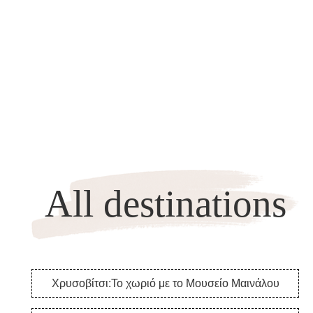
All destinations
Χρυσοβίτσι:Το χωριό με το Μουσείο Μαινάλου