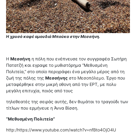
Η χρυσό καφέ αμουδιά Μπούκα στην Μεσσήνη.
Η
Μεσσήνη
η πόλη που ενέπνευσε τον συγγραφέα Σωτήρη
Πατατζή και εγραψε το μυθιστόρημα “Μεθυσμένη
Πολιτεία,” στο οποίο περιγράφει ένα μεγάλο μέρος από τη
ζωή της πόλης της
Μεσσήνης
στο
Μεσοπόλεμο
. Έργο που
μεταφέρθηκε στην μικρή οθονη από την ΕΡΤ, με πολυ
μεγάλη επιτυχία, ποιός από τους
τηλεθεατές της σειράς αυτής, δεν θυμάται το τραγούδι των
τίτλων που ερμήνευε η Άννα Βίσση.
“Μεθυσμένη Πολιτεία”
http:/https://www.youtube.com/watch?v=nfBto4OjO4U