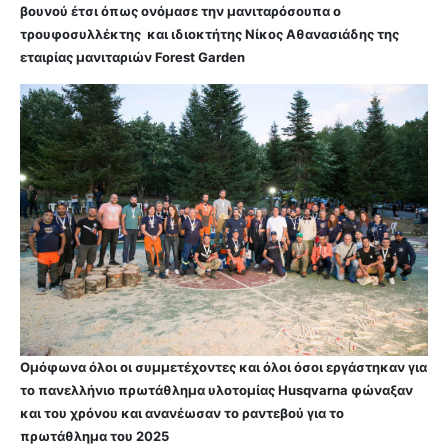
βουνού έτσι όπως ονόμασε την μανιταρόσουπα ο
τρουφοσυλλέκτης και ιδιοκτήτης Νίκος Αθανασιάδης της
εταιρίας μανιταριών Forest Garden
Ομόφωνα όλοι οι συμμετέχοντες και όλοι όσοι εργάστηκαν για
το πανελλήνιο πρωτάθλημα υλοτομίας Husqvarna φώναξαν
και του χρόνου και ανανέωσαν το ραντεβού για το
πρωτάθλημα του 2025