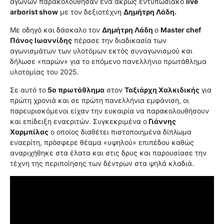
αγώνων παρακολούθησαν ένα άκρως εντυπωσιακό
live
arborist show
με τον δεξιοτέχνη
Δημήτρη Λάδη.
Με οδηγό και δάσκαλο τον
Δημήτρη Λάδη
ο
Master chef
Πάνος Ιωαννίδης
πέρασε την διαδικασία των
αγωνισμάτων των υλοτόμων εκτός συναγωνισμού και
δήλωσε «παρών» για το επόμενο πανελλήνιο πρωτάθλημα
υλοτομίας του 2025.
Σε αυτό το
5ο πρωτάθλημα
στον
Ταξιάρχη Χαλκιδικής
για
πρώτη χρονιά και σε πρώτη πανελλήνια εμφάνιση, οι
παρευρισκόμενοι είχαν την ευκαιρία να παρακολουθήσουν
και επίδειξη εναεριτών. Συγκεκριμένα ο
Γιάννης
Χαρμπίλας
ο οποίος διαθέτει πιστοποιημένα δίπλωμα
εναερίτη, πρόσφερε θέαμα «υψηλού» επιπέδου καθώς
αναριχήθηκε στα έλατα και στις δρυς και παρουσίασε την
τέχνη της περιποίησης των δέντρων στα ψηλά κλαδιά.