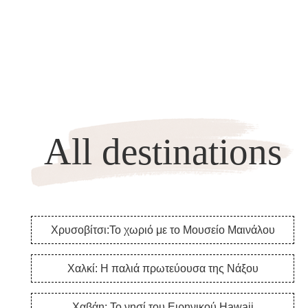
All destinations
Χρυσοβίτσι:Το χωριό με το Μουσείο Μαινάλου
Χαλκί: Η παλιά πρωτεύουσα της Νάξου
Χαβάη: Το νησί του Ειρηνικού Hawaii