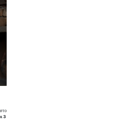
 στο
ι 3