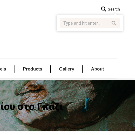
Search:
Search
els
Products
Gallery
About
ίου στο Γκάζι