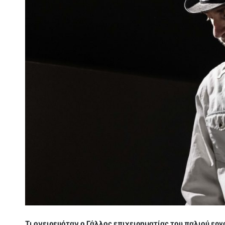
Τι ονειρευόταν ο Γάλλος επιχειρηματίας του παλιού ερ