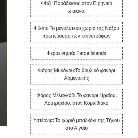
Φίτζι: Παράδεισος στον Ειρηνικό
ωκεανό.
Φιλότι: Το μεγαλύτερο χωριό της Νάξου
πρωτεύουσα των κτηνοτρόφων
Φερόε νησιά: Faroe Islands
Φάρος Μυκόνου:Το θρυλικό φανάρι
Αρμενιστής
Φάρος Μελαγκάβι:Το φανάρι Ηραίου,
Λουτρακίου, στον Κορινθιακό
Υστέρνια: Το χωριό μπαλκόνι της Τήνου
στο Αιγαίο