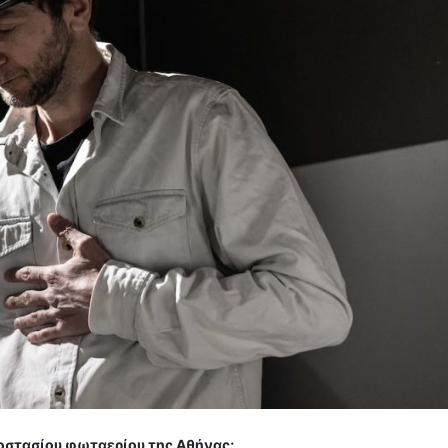
γοστασίου φωταερίου της Αθήνας;