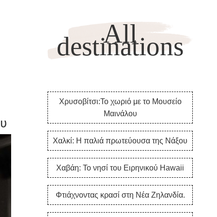
All
destinations
Χρυσοβίτσι:Το χωριό με το Μουσείο
Μαινάλου
ου
Χαλκί: Η παλιά πρωτεύουσα της Νάξου
Χαβάη: Το νησί του Ειρηνικού Hawaii
Φτιάχνοντας κρασί στη Νέα Ζηλανδία.