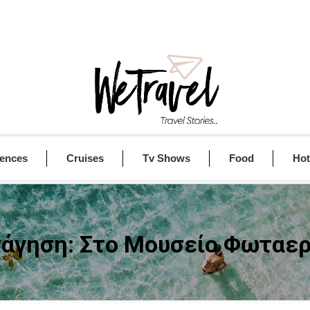
iences
Cruises
Tv Shows
Food
Hot
άγηση: Στο Μουσείο Φωταερ