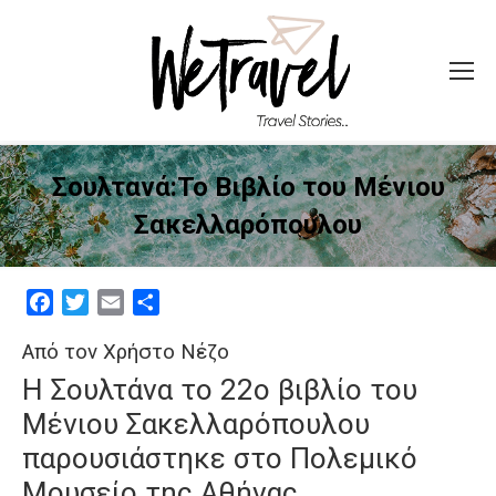
Σουλτανά:Το Βιβλίο του Μένιου
Σακελλαρόπουλου
Facebook
Twitter
Email
Μοιραστείτε
Από τον Χρήστο Νέζο
Η Σουλτάνα το 22ο βιβλίο του
Μένιου Σακελλαρόπουλου
παρουσιάστηκε στο Πολεμικό
Μουσείο της Αθήνας