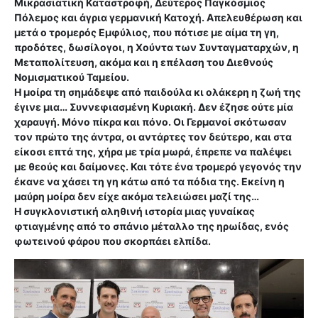
Μικρασιατική Καταστροφή, Δεύτερος Παγκόσμιος
Πόλεμος και άγρια γερμανική Κατοχή. Απελευθέρωση και
μετά ο τρομερός Εμφύλιος, που πότισε με αίμα τη γη,
προδότες, δωσίλογοι, η Χούντα των Συνταγματαρχών, η
Μεταπολίτευση, ακόμα και η επέλαση του Διεθνούς
Νομισματικού Ταμείου.
Η μοίρα τη σημάδεψε από παιδούλα κι ολάκερη η ζωή της
έγινε μια… Συννεφιασμένη Κυριακή. Δεν έζησε ούτε μία
χαραυγή. Μόνο πίκρα και πόνο. Οι Γερμανοί σκότωσαν
τον πρώτο της άντρα, οι αντάρτες τον δεύτερο, και στα
είκοσι επτά της, χήρα με τρία μωρά, έπρεπε να παλέψει
με θεούς και δαίμονες. Και τότε ένα τρομερό γεγονός την
έκανε να χάσει τη γη κάτω από τα πόδια της. Εκείνη η
μαύρη μοίρα δεν είχε ακόμα τελειώσει μαζί της…
Η συγκλονιστική αληθινή ιστορία μιας γυναίκας
φτιαγμένης από το σπάνιο μέταλλο της ηρωίδας, ενός
φωτεινού φάρου που σκορπάει ελπίδα.