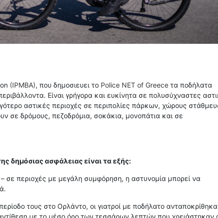
ion
(IPMBA)
, που δημοσιευει το
Police NET of Greece
τα ποδήλατα
εριβάλλοντα. Είναι γρήγορα και ευκίνητα σε πολυσύχναστες αστ
ιγότερο αστικές περιοχές σε περιπολίες πάρκων, χώρους στάθμε
υν σε δρόμους, πεζοδρόμια, σοκάκια, μονοπάτια και σε
ς δημόσιας ασφάλειας είναι τα εξής:
– σε περιοχές με μεγάλη συμφόρηση, η αστυνομία μπορεί να
ά.
περίοδο τους στο Ορλάντο, οι γιατροί με ποδήλατο ανταποκρίθηκα
αντίθεση με το μέσο όρο των τεσσάρων λεπτών που χρειάστηκαν 