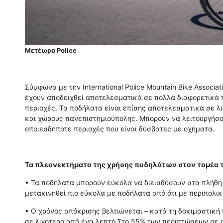
Μετέωρα Police
Σύμφωνα με την International Police Mountain Bike Associat
έχουν αποδειχθεί αποτελεσματικά σε πολλά διαφορετικά π
περιοχές. Τα ποδήλατα είναι επίσης αποτελεσματικά σε λ
και χώρους πανεπιστημιούπολης. Μπορούν να λειτουργήσο
οποιεσδήποτε περιοχές που είναι δύσβατες με οχήματα.
Τα πλεονεκτήματα της χρήσης ποδηλάτων στον τομέα τη
• Τα ποδήλατα μπορούν εύκολα να διεισδύσουν στα πλήθη 
μετακινηθεί πιο εύκολα με ποδήλατα από ότι με περιπολικ
• Ο χρόνος απόκρισης βελτιώνεται – κατά τη δοκιμαστική 
σε λιγότερο από ένα λεπτό Στο 55% των περιπτώσεων σε 