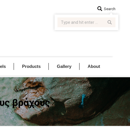
Search:
Search
els
Products
Gallery
About
υς βράχους