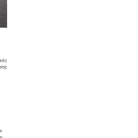
ικές
υσης
ν
οι