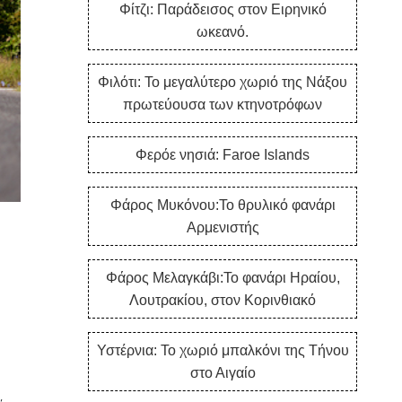
Φίτζι: Παράδεισος στον Ειρηνικό
ωκεανό.
Φιλότι: Το μεγαλύτερο χωριό της Νάξου
πρωτεύουσα των κτηνοτρόφων
Φερόε νησιά: Faroe Islands
Φάρος Μυκόνου:Το θρυλικό φανάρι
Αρμενιστής
Φάρος Μελαγκάβι:Το φανάρι Ηραίου,
Λουτρακίου, στον Κορινθιακό
Υστέρνια: Το χωριό μπαλκόνι της Τήνου
στο Αιγαίο