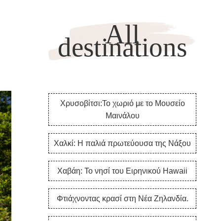
All
destinations
Χρυσοβίτσι:Το χωριό με το Μουσείο
Μαινάλου
Χαλκί: Η παλιά πρωτεύουσα της Νάξου
Χαβάη: Το νησί του Ειρηνικού Hawaii
Φτιάχνοντας κρασί στη Νέα Ζηλανδία.