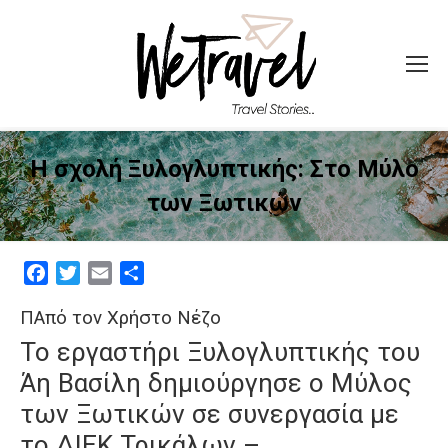
Η σχολή Ξυλογλυπτικής: Στο Μύλο
των Ξωτικών
Facebook
Twitter
Email
Μοιραστείτε
ΠΑπό τον Χρήστο Νέζο
Το εργαστήρι Ξυλογλυπτικής του
Άη Βασίλη δημιούργησε ο Μύλος
των Ξωτικών σε συνεργασία με
το ΔΙΕΚ Τρικάλων –