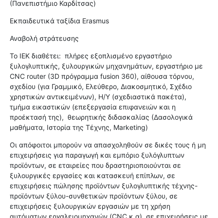
(Πανεπιστήμιο Καρδίτσας)
Εκπαιδευτικά ταξίδια Erasmus
Αναβολή στράτευσης
Το ΙΕΚ διαθέτει:
πλήρες εξοπλισμένο εργαστήριο
ξυλογλυπτικής, ξυλουργικών μηχανημάτων, εργαστήριο με
CNC router (3D πρόγραμμα fusion 360), αίθουσα τόρνου,
σχεδίου (για Γραμμικό, Ελεύθερο, Διακοσμητικό, Σχέδιο
χρηστικών αντικειμένων), Η/Υ (σχεδιαστικά πακέτα),
τμήμα εικαστικών (επεξεργασία επιφανειών και η
προέκτασή της),
θεωρητικής διδασκαλίας (Δασολογικά
μαθήματα, Ιστορία της Τέχνης, Marketing)
Οι απόφοιτοι μπορούν να απασχοληθούν σε δικές τους ή μη
επιχειρήσεις για παραγωγή και εμπόριο ξυλόγλυπτων
προϊόντων, σε εταιρείες που δραστηριοποιούνται σε
ξυλουργικές εργασίες και κατασκευή επίπλων, σε
επιχειρήσεις πώλησης προϊόντων ξυλογλυπτικής τέχνης-
προϊόντων ξύλου-συνθετικών προϊόντων ξύλου, σε
επιχειρήσεις ξυλουργικών εργασιών με τη χρήση
αυτόματων εργαλειομηχανών (CNC κ.α), σε επιχειρήσεις με