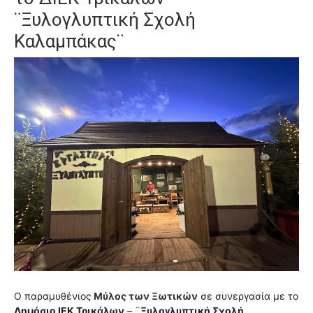
¨Ξυλογλυπτική Σχολή
Καλαμπάκας¨
Ο παραμυθένιος
Μύλος των Ξωτικών
σε συνεργασία με το
Δημόσιο ΙΕΚ Τρικάλων
– ¨
Ξυλογλυπτική Σχολή