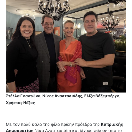
Στέλλα Γκαντώνα, Νίκος Αναστασιάδης, Ελίζα Βόζεμπέργκ,
Χρήστος Νέζος
Με τον πολύ καλό της φίλο πρώην πρόεδρο της
Κυπριακής
Δημοκρατίας
Νίκο Αναστασιάδη
και λίγους φίλους από το