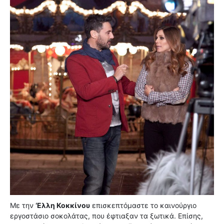
Με την
‘Ελλη Κοκκίνου
επισκεπτόμαστε το καινούργιο
εργοστάσιο σοκολάτας, που έφτιαξαν τα ξωτικά. Επίσης,