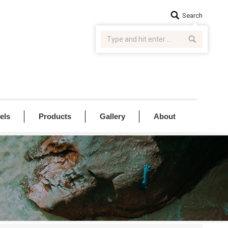
Search:
Search
els
Products
Gallery
About