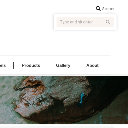
Search:
Search
els
Products
Gallery
About