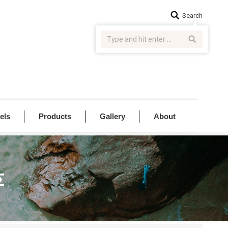
Search:
Search
els
Products
Gallery
About
Σ