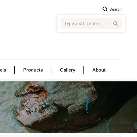
Search:
Search
els
Products
Gallery
About