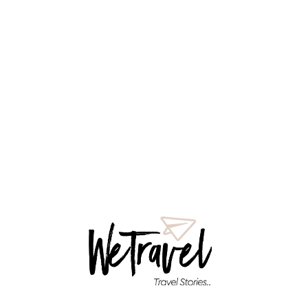
 των USA
ents
Νέζος Author- Traveler Ένα ταξίδι ζωής. Μοναδικό από κάθε άπο
το λύκειο έλεγα πως θέλω να κάνω. Ετσι πέρασαν τα χρόνια και ν