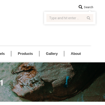
Search:
Search
els
Products
Gallery
About
21