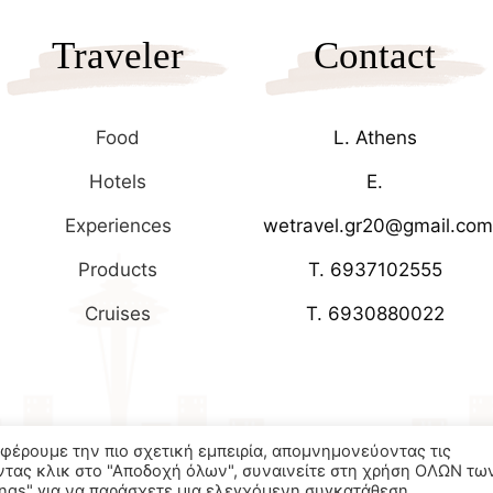
Traveler
Contact
Food
L. Athens
Hotels
E.
Experiences
wetravel.gr20@gmail.com
Products
T. 6937102555
Cruises
T. 6930880022
σφέρουμε την πιο σχετική εμπειρία, απομνημονεύοντας τις
ντας κλικ στο "Αποδοχή όλων", συναινείτε στη χρήση ΟΛΩΝ τω
tings" για να παράσχετε μια ελεγχόμενη συγκατάθεση.