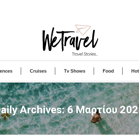
iences
Cruises
Tv Shows
Food
Hot
aily Archives:
6 Μαρτίου 20