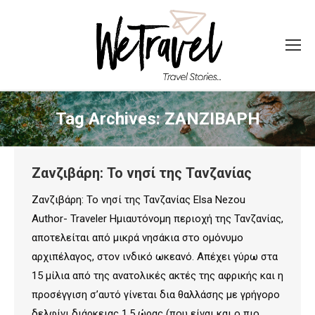
Tag Archives:
ΖΑΝΖΙΒΑΡΗ
Ζανζιβάρη: Το νησί της Τανζανίας
Ζανζιβάρη: Το νησί της Τανζανίας Elsa Nezou
Author- Traveler Ημιαυτόνομη περιοχή της Τανζανίας,
αποτελείται από μικρά νησάκια στο ομόνυμο
αρχιπέλαγος, στον ινδικό ωκεανό. Απέχει γύρω στα
15 μίλια από της ανατολικές ακτές της αφρικής και η
προσέγγιση σ’αυτό γίνεται δια θαλλάσης με γρήγορο
δελφίνι διάρκειας 1,5 ώρας (που είναι και ο πιο