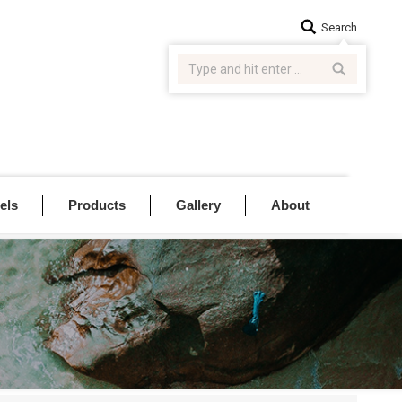
Search:
Search
els
Products
Gallery
About