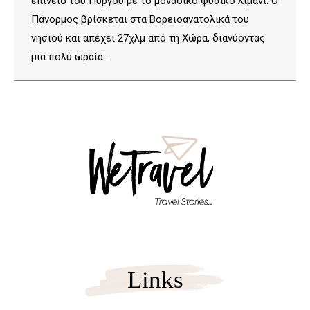
επίνειο του Πύργου με το μοναδικό φυσικό λιμάνι. Ο
Πάνορμος βρίσκεται στα Boρειοανατολικά του
νησιού και απέχει 27χλμ από τη Χώρα, διανύοντας
μια πολύ ωραία…
Links