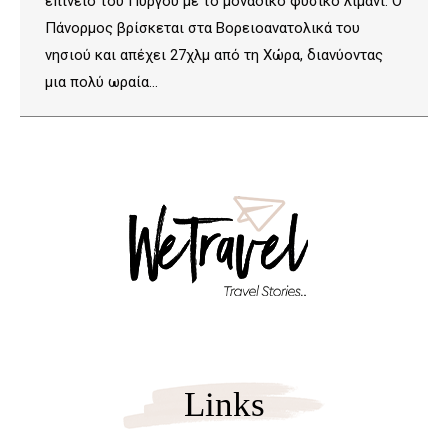
επίνειο του Πύργου με το μοναδικό φυσικό λιμάνι. Ο
Πάνορμος βρίσκεται στα Boρειοανατολικά του
νησιού και απέχει 27χλμ από τη Χώρα, διανύοντας
μια πολύ ωραία…
Links