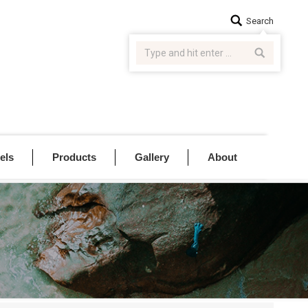
Search:
Search
els
Products
Gallery
About