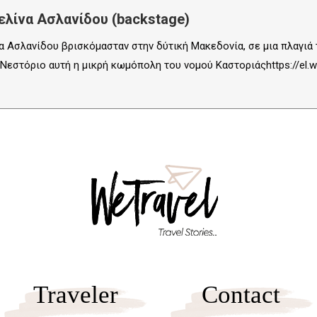
ελίνα Ασλανίδου (backstage)
α Ασλανίδου βρισκόμασταν στην δύτική Μακεδονία, σε μια πλαγιά
εστόριο αυτή η μικρή κωμόπολη του νομού Καστοριάςhttps://el.wik
Traveler
Contact