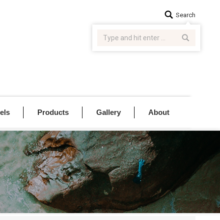
Search:
Search
els
Products
Gallery
About