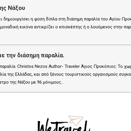
της Νάξου
 δημιουργίσει η φύση δίπλα στη διάσημη παραλία του Αγίου Προκο
α μοναδική εικόνα αντικρίζει ο επισκέπτης ή ο λουόμενος στην πα
ε την διάσημη παραλία.
αραλία. Christos Nezos Author- Traveler Άγιος Προκόπιος: Το χωρ
αλία της Ελλάδας, και από ξένους τουριστικούς οργανισμούς συγκ
ετρο της Νάξου με 96 μόνιμους…